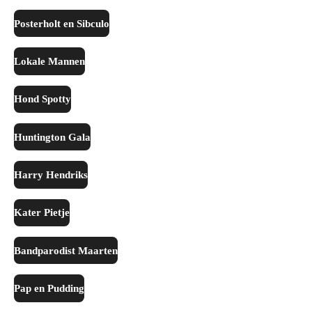
Posterholt en Sibculo
Lokale Mannen
Hond Spotty
Huntington Gala
Harry Hendriks
Kater Pietje
Bandparodist Maarten
Pap en Pudding