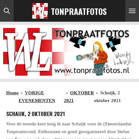
Ga
TONPRAATFOTOS
direct
naar
de
hoofdinhoud
Home
»
VORIGE
»
OKTOBER
»
Schaijk, 2
EVENEMENTEN
2021
oktober 2021
SCHAIJK, 2 OKTOBER 2021
Voor de tweede keer toog ik naar Schaijk voor de (S)moeslandse
Tonproatavond. Enthousiast en goed georganiseerd door Stefan