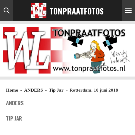
Ga
TONPRAATFOTOS
direct
naar
de
hoofdinhoud
Home
»
ANDERS
»
Tip Jar
»
Rotterdam, 10 juni 2018
ANDERS
TIP JAR