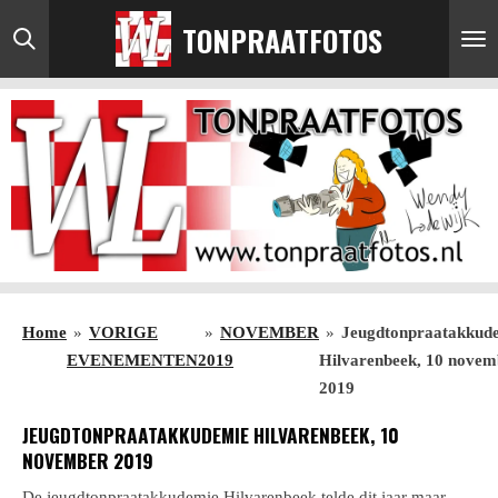
Ga
TONPRAATFOTOS
direct
naar
de
hoofdinhoud
Home
»
VORIGE
»
NOVEMBER
»
Jeugdtonpraatakkud
EVENEMENTEN
2019
Hilvarenbeek, 10 novem
2019
JEUGDTONPRAATAKKUDEMIE HILVARENBEEK, 10
NOVEMBER 2019
De jeugdtonpraatakkudemie Hilvarenbeek telde dit jaar maar