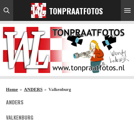
Ga
TONPRAATFOTOS
direct
naar
de
hoofdinhoud
Home
»
ANDERS
»
Valkenburg
ANDERS
VALKENBURG