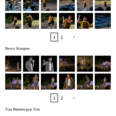
1
2
Berry Knapen
1
2
Van Binsbergen Trio