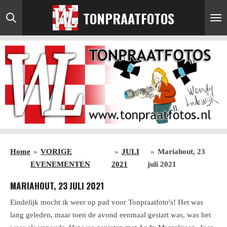
Ga
TONPRAATFOTOS
direct
naar
de
hoofdinhoud
Home
»
VORIGE
»
JULI
»
Mariahout, 23
EVENEMENTEN
2021
juli 2021
MARIAHOUT, 23 JULI 2021
Eindelijk mocht ik weer op pad voor Tonpraatfoto's! Het was
lang geleden, maar toen de avond eenmaal gestart was, was het