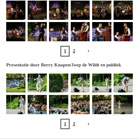
1
2
Presentatie door Berry Knapen/Joep de Wildt en publiek
1
2