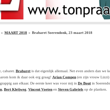
»
MAART 2018
»
Brabaret Soerendonk, 23 maart 2018
8
, cabaret.
Brabaret
is dat eigenlijk allemaal. Net even anders dan we 
aarom kom ik daar ook erg graag!
Arian Compen
(en zijn vrouw Lizzi)
n grappig aan elkaar. De eerste keer was voor mij in
De Bout
in Soerendo
en
,
Bert Kleijweg
,
Vincent Voeten
en
Steven Gabriels
op de planken.