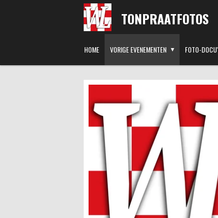
Ga
TONPRAATFOTOS
direct
naar
de
HOME
VORIGE EVENEMENTEN
FOTO-DOCU'
hoofdinhoud