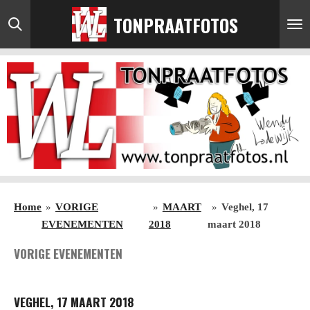
Ga
TONPRAATFOTOS
direct
naar
de
hoofdinhoud
Home
»
VORIGE
»
MAART
»
Veghel, 17
EVENEMENTEN
2018
maart 2018
VORIGE EVENEMENTEN
VEGHEL, 17 MAART 2018