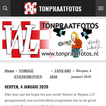
Ga
TONPRAATFOTOS
direct
naar
de
hoofdinhoud
Home
»
VORIGE
»
JANUARI
»
Herpen, 4
EVENEMENTEN
2020
januari 2020
HERPEN, 4 JANUARI 2020
Elke keer aan het begin het jaar wordt 'Humor in Herpen 2.0'
georganiseerd, een avondvullend programma met in dit geval