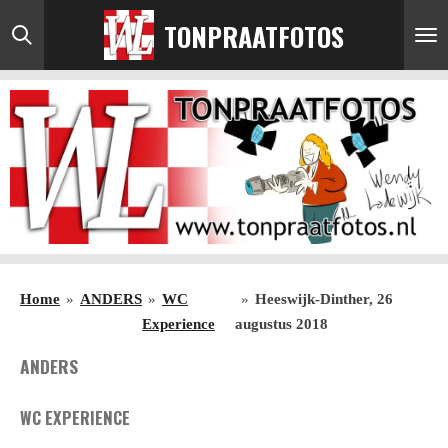
Ga
TONPRAATFOTOS
direct
naar
de
hoofdinhoud
Home
»
ANDERS
»
WC
»
Heeswijk-Dinther, 26
Experience
augustus 2018
ANDERS
WC EXPERIENCE